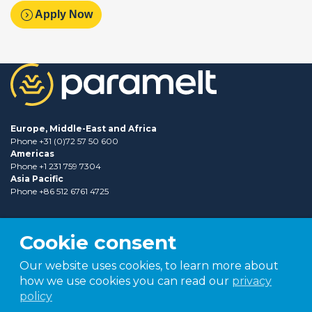
expand_circle_right
Apply Now
Europe, Middle-East and Africa
Phone +31 (0)72 57 50 600
Americas
Phone +1 231 759 7304
Asia Pacific
Phone +86 512 6761 4725
Cookie consent
Our website uses cookies, to learn more about
how we use cookies you can read our
privacy
policy
Part of
TER group
Shaping tomorrow.
Together.