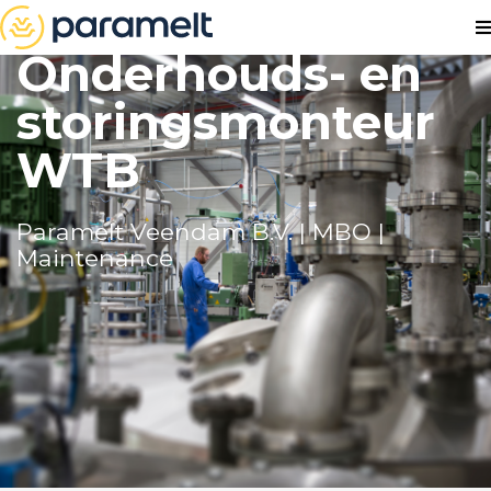
Onderhouds- en
storingsmonteur
WTB
Paramelt Veendam B.V. | MBO |
Maintenance